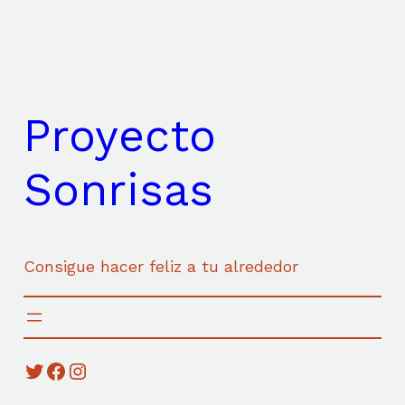
Saltar
al
contenido
Proyecto
Sonrisas
Consigue hacer feliz a tu alrededor
Twitter
Facebook
Instagram