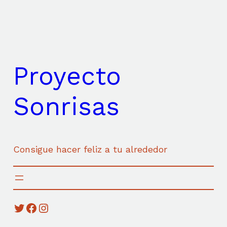
Saltar
al
contenido
Proyecto
Sonrisas
Consigue hacer feliz a tu alrededor
Twitter
Facebook
Instagram