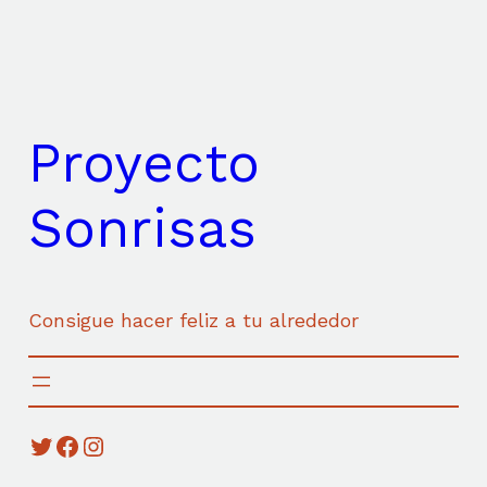
Saltar
al
contenido
Proyecto
Sonrisas
Consigue hacer feliz a tu alrededor
Twitter
Facebook
Instagram