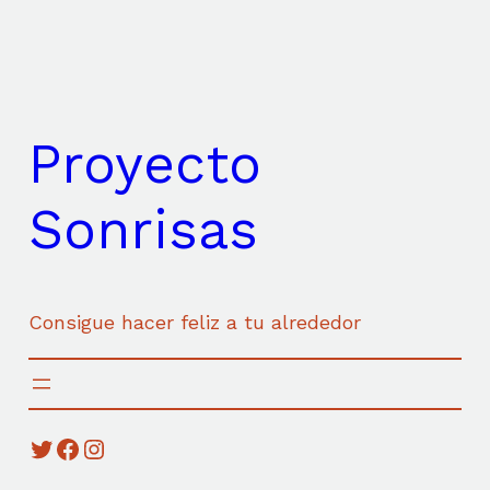
Saltar
al
contenido
Proyecto
Sonrisas
Consigue hacer feliz a tu alrededor
Twitter
Facebook
Instagram