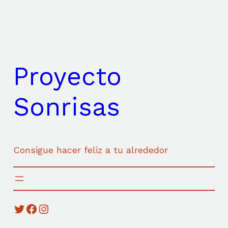
Saltar
al
contenido
Proyecto
Sonrisas
Consigue hacer feliz a tu alrededor
Twitter
Facebook
Instagram